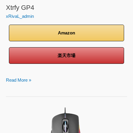
Xtrfy GP4
xRivaL_admin
Amazon
楽天市場
Read More »
Xtrfy
M1
RGB