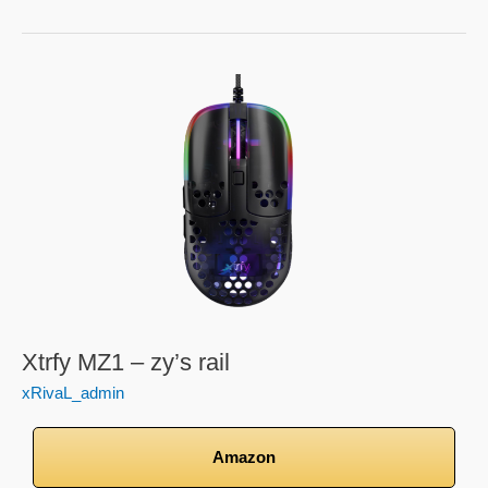
Xtrfy
MZ1
–
zy’s
rail
Xtrfy MZ1 – zy’s rail
xRivaL_admin
Amazon