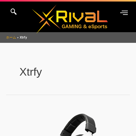
内
容
を
ス
キ
ホーム
Xtrfy
ッ
プ
Xtrfy
Xtrfy
H1