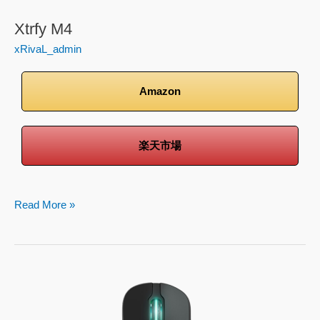
Xtrfy M4
xRivaL_admin
Amazon
楽天市場
Read More »
Xrtfy
M4
RGB