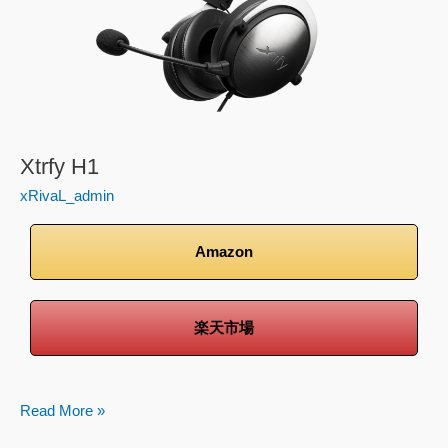
Xtrfy H1
xRivaL_admin
Amazon
楽天市場
Read More »