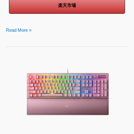
楽天市場
Read More »
Razer
BlackWidow
V3