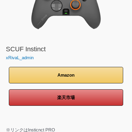
SCUF Instinct
xRivaL_admin
Amazon
楽天市場
※リンクはInsticnct PRO