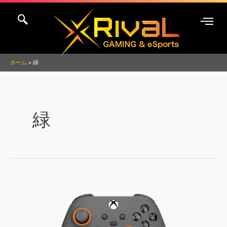
内
容
を
ス
キ
ホーム
緑
ッ
プ
緑
SCUF
Instinct