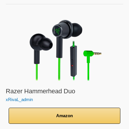
Razer
Hammerhead
Duo
Razer Hammerhead Duo
xRivaL_admin
Amazon