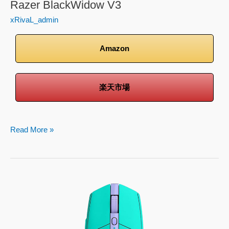
Razer BlackWidow V3
xRivaL_admin
Amazon
楽天市場
Read More »
logicool
G
G304
LIGHTSPEED