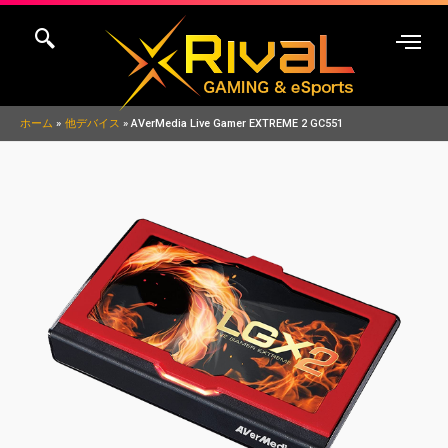
内
Post
容
navigation
を
ス
キ
ホーム
他デバイス
AVerMedia Live Gamer EXTREME 2 GC551
ッ
プ