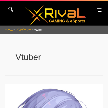
内
容
を
ス
キ
ホーム
プロゲーマー
Vtuber
ッ
プ
Vtuber
白
雪
レ
イ