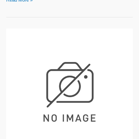
Read More »
胡
桃
の
あ デ
バ
イ
ス
/
設
定
/
本
名