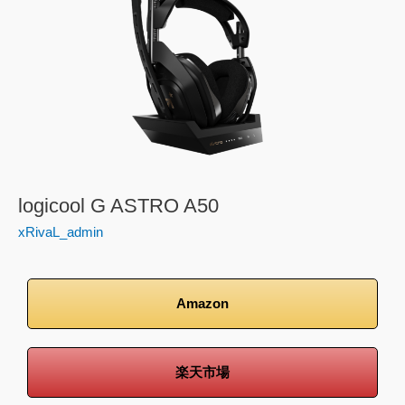
G
ASTRO
A50
logicool G ASTRO A50
xRivaL_admin
Amazon
楽天市場