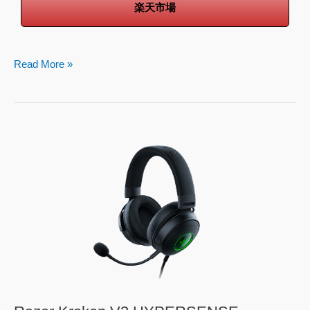
楽天市場
Read More »
Razer
Kraken
V3
HYPERSENSE