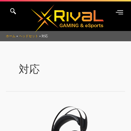
内
Post
容
pagination
を
ス
キ
ホーム
ヘッドセット
対応
ッ
プ
対応
HyperX
Cloud
Revolver
S