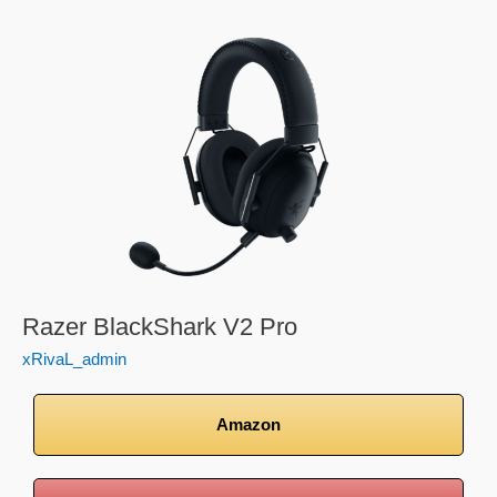
Razer
BlackShark
V2
Pro
Razer BlackShark V2 Pro
xRivaL_admin
Amazon