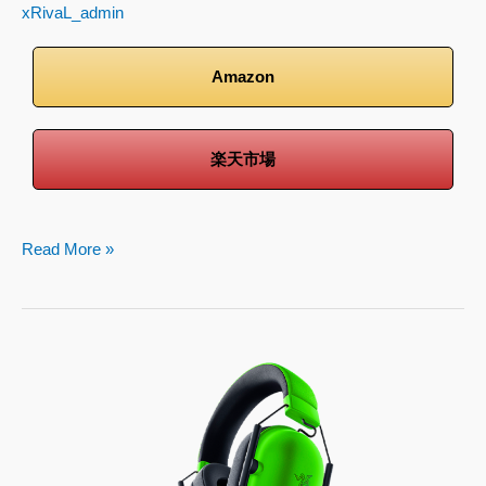
xRivaL_admin
Amazon
楽天市場
Read More »
Razer
BlackShark
V2
X