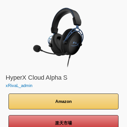
HyperX
Cloud
Alpha
S
HyperX Cloud Alpha S
xRivaL_admin
Amazon
楽天市場