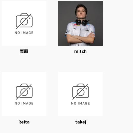
栗原
mitch
Reita
takej