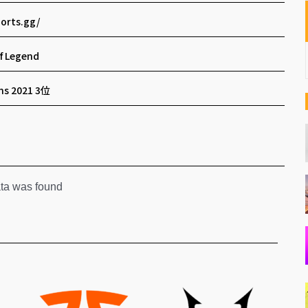
orts.gg/
f Legend
s 2021 3位
ta was found