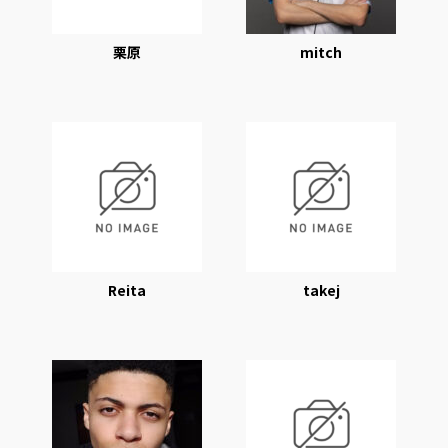
栗原
mitch
Reita
takej