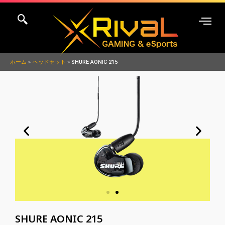
内
容
を
ス
キ
ホーム
ヘッドセット
SHURE AONIC 215
ッ
プ
SHURE AONIC 215