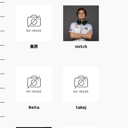
栗原
mitch
Reita
takej