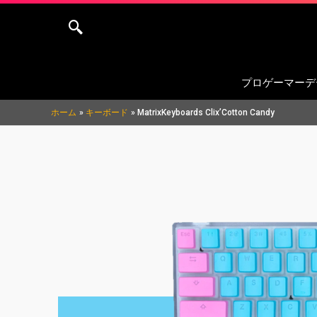
内
容
を
ス
プロゲーマーデ
キ
ッ
ホーム
キーボード
MatrixKeyboards Clix’Cotton Candy
プ