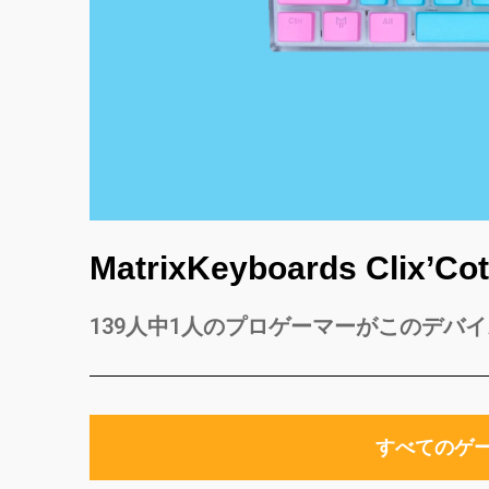
MatrixKeyboards Clix’Co
139
人中
1
人のプロゲーマーが
このデバイ
すべてのゲ