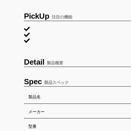
PickUp
注目の機能
Detail
製品概要
Spec
製品スペック
製品名
メーカー
型番