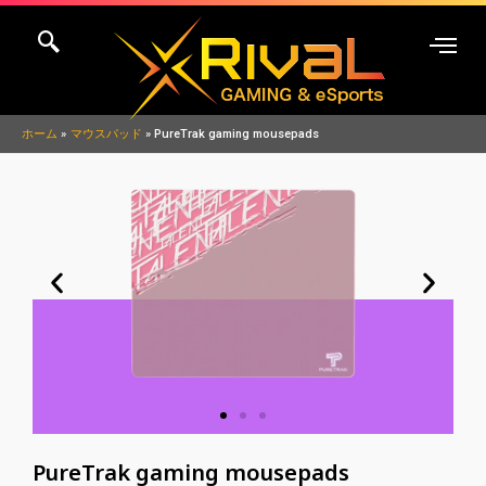
内
容
を
ス
キ
ホーム
マウスパッド
PureTrak gaming mousepads
ッ
プ
PureTrak gaming mousepads