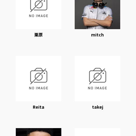
栗原
mitch
Reita
takej