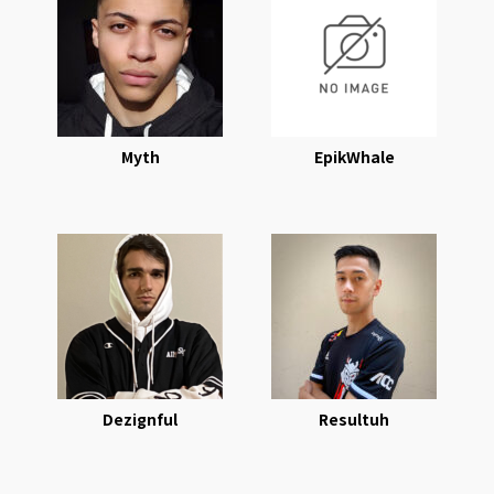
Myth
EpikWhale
Dezignful
Resultuh