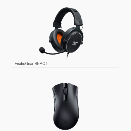
FnaticGear REACT