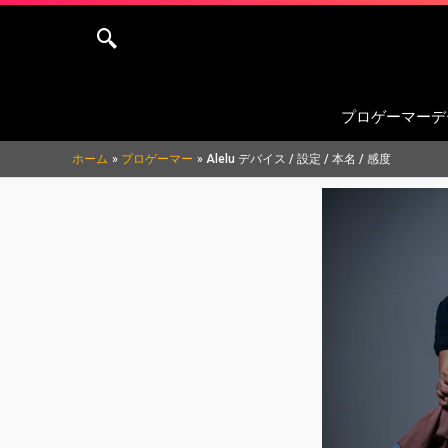
内
容
を
ス
プロゲーマーデ
キ
ッ
ホーム
プロゲーマー
Alelu デバイス / 設定 / 本名 / 感度
プ