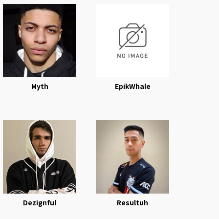
Myth
EpikWhale
Dezignful
Resultuh