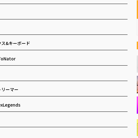
ウス&キーボード
ToNator
トリーマー
exLegends