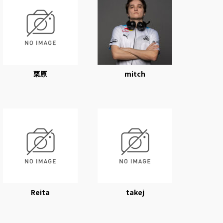
栗原
mitch
Reita
takej