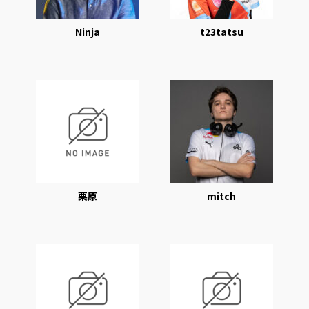
Ninja
t23tatsu
栗原
mitch