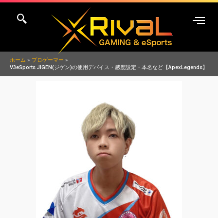
内
容
を
ス
キ
ホーム
プロゲーマー
V3eSports JIGEN(ジゲン)の使用デバイス・感度設定・本名など【ApexLegends】
ッ
プ