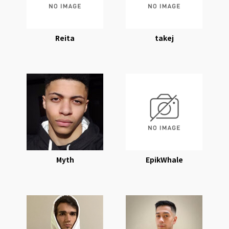
Reita
takej
Myth
EpikWhale