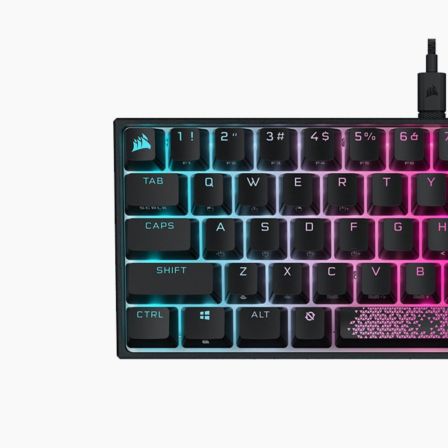
Corsair
K65
RGB
MINI