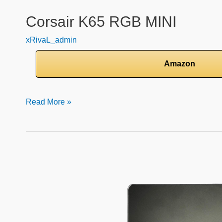
Corsair K65 RGB MINI
xRivaL_admin
Amazon
Read More »
SkyPAD
3.0
XL