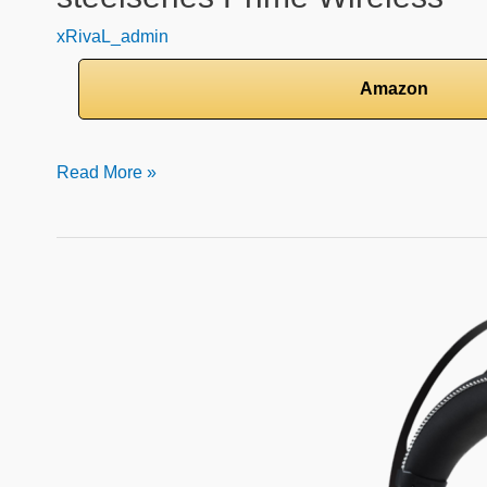
xRivaL_admin
Amazon
Read More »
HyperX
Cloud
Revolver
S