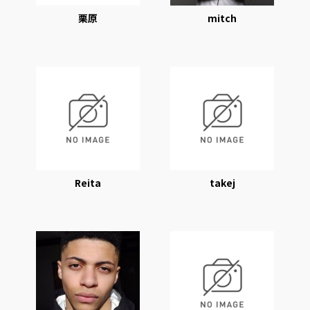
栗原
mitch
Reita
takej