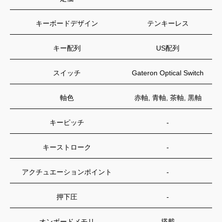
キーボードデザイン
テンキーレス
キー配列
US配列
スイッチ
Gateron Optical Switch
軸色
赤軸, 青軸, 茶軸, 黒軸
キーピッチ
-
キーストローク
-
アクチュエーションポイント
-
押下圧
-
オンボードメモリ
搭載