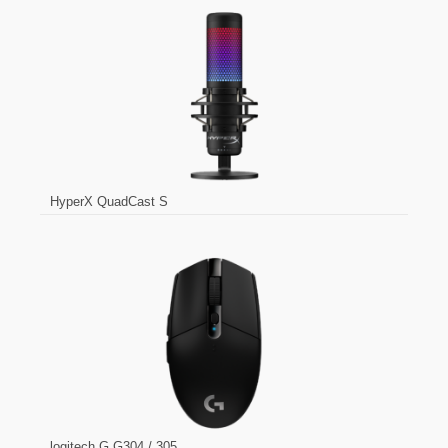
HyperX QuadCast S
logitech G G304 / 305