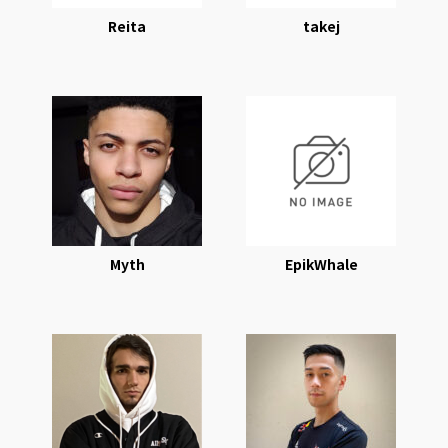
Reita
takej
Myth
EpikWhale