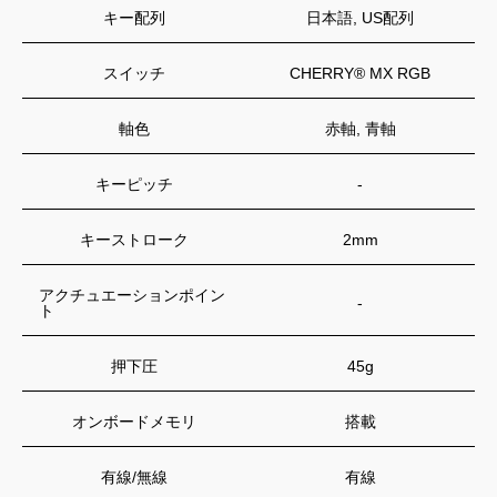
キー配列
日本語, US配列
スイッチ
CHERRY® MX RGB
軸色
赤軸, 青軸
キーピッチ
-
キーストローク
2mm
アクチュエーションポイン
-
ト
押下圧
45g
オンボードメモリ
搭載
有線/無線
有線