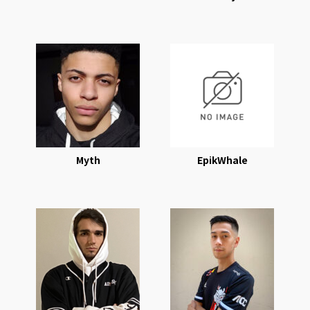
Myth
EpikWhale