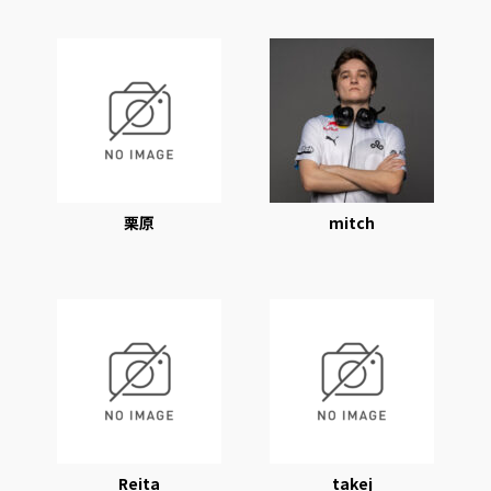
栗原
mitch
Reita
takej