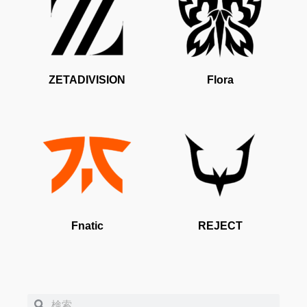
ZETADIVISION
Flora
Fnatic
REJECT
検
検