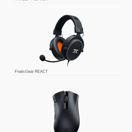
FnaticGear REACT