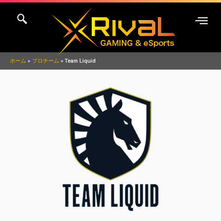
内
容
を
ス
キ
ホーム
プロチーム
Team Liquid
ッ
プ