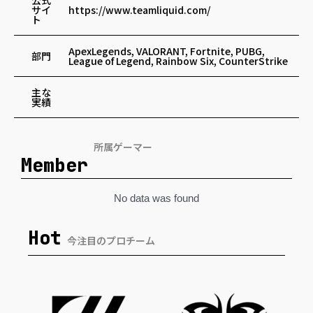
公式
サイ
https://www.teamliquid.com/
ト
ApexLegends, VALORANT, Fortnite, PUBG,
部門
League of Legend, Rainbow Six, CounterStrike
主な
実績
所属ゲーマー
Member
No data was found
Hot
今注目のプロチーム