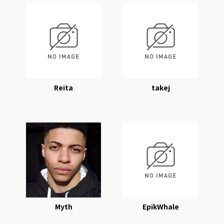
Reita
takej
Myth
EpikWhale