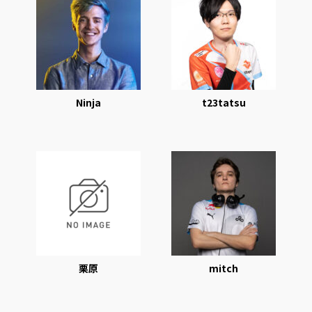
Ninja
t23tatsu
栗原
mitch