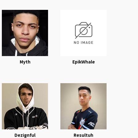
Myth
EpikWhale
Dezignful
Resultuh