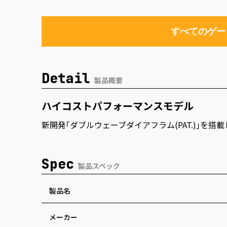
すべてのゲー
Detail
製品概要
ハイコストパフォーマンスモデル
新開発｢ダブルウェーブダイアフラム(PAT.)｣を
Spec
製品スペック
製品名
メーカー