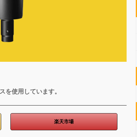
スを使用しています。
楽天市場