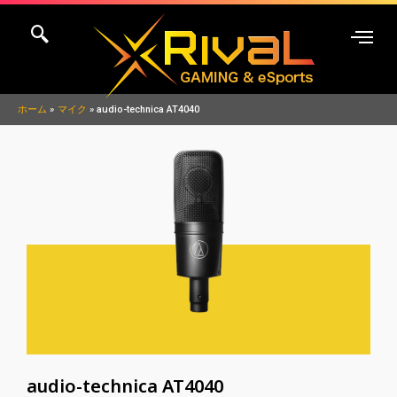
内
容
を
ス
キ
ホーム
マイク
audio-technica AT4040
ッ
プ
audio-technica AT4040