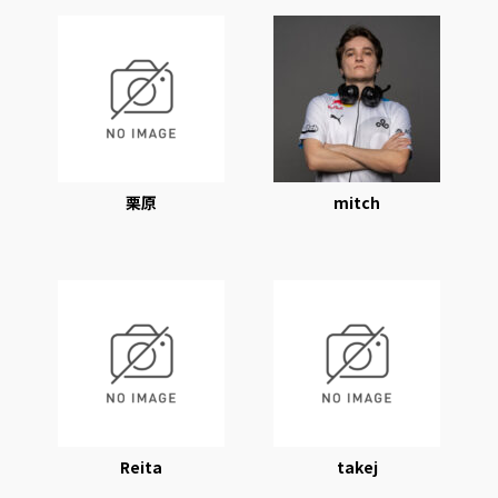
栗原
mitch
Reita
takej