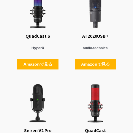
QuadCast S
AT2020USB+
HyperX
audio-technica
Amazonで見る
Amazonで見る
Seiren V2 Pro
QuadCast