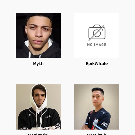
Myth
EpikWhale