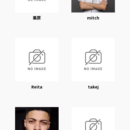
栗原
mitch
Reita
takej