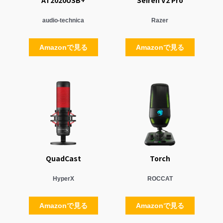
AT2020USB+
Seiren V2 Pro
audio-technica
Razer
Amazonで見る
Amazonで見る
QuadCast
Torch
HyperX
ROCCAT
Amazonで見る
Amazonで見る