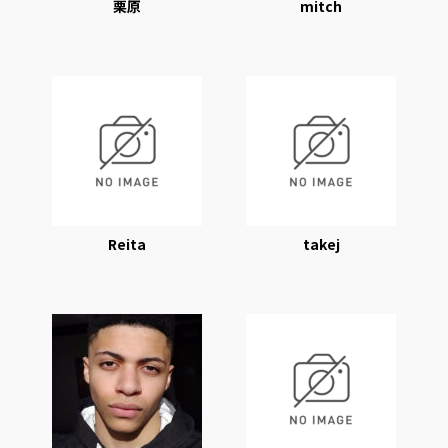
栗原
mitch
Reita
takej