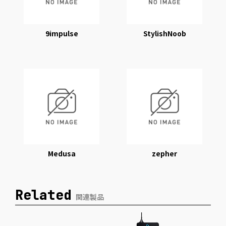
9impulse
StylishNoob
Medusa
zepher
Related
関連製品