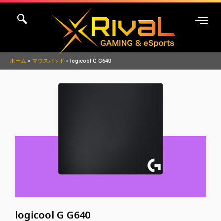
内
容
を
ス
キ
ホーム
マウスパッド
logicool G G640
ッ
プ
logicool G G640