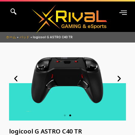
内
容
を
ス
キ
ホーム
パッド
logicool G ASTRO C40 TR
ッ
プ
logicool G ASTRO C40 TR