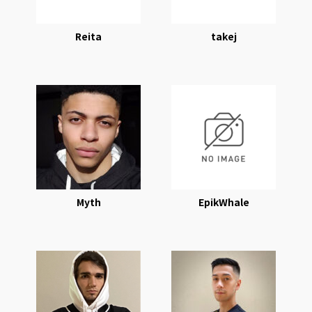
Reita
takej
Myth
EpikWhale