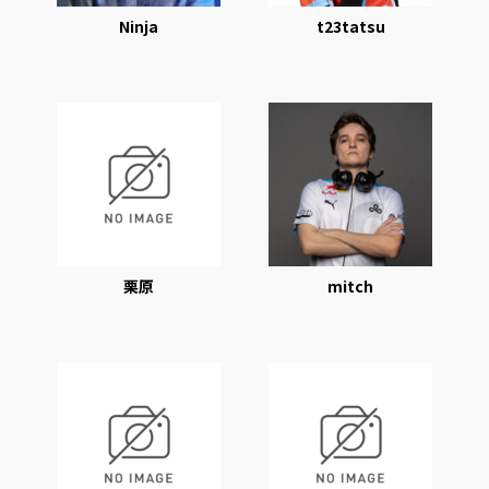
Ninja
t23tatsu
栗原
mitch