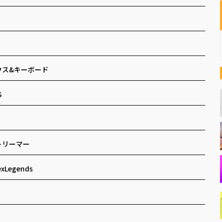
ウス&キーボード
S
トリーマー
exLegends