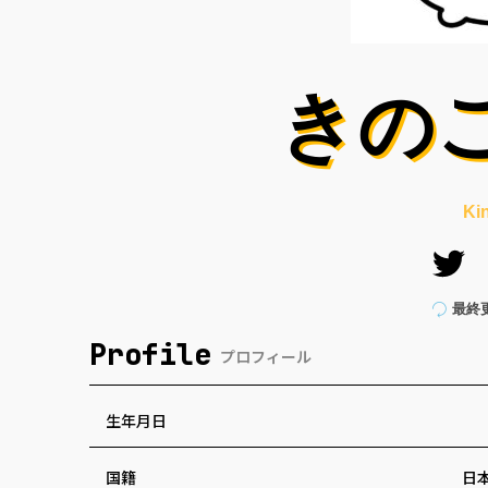
きの
Ki
最終
Profile
プロフィール
生年月日
国籍
日