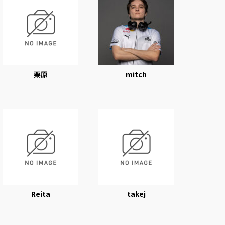
栗原
mitch
Reita
takej