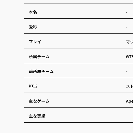
本名
-
愛称
-
プレイ
マ
所属チーム
GT
前所属チーム
-
担当
ス
主なゲーム
Ap
主な実績