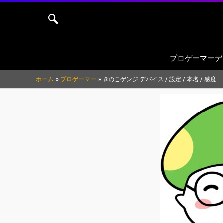
内
容
を
ス
プロゲーマーデ
キ
ッ
ホーム
プロゲーマー
きのこゲンジ デバイス / 設定 / 本名 / 感度
プ