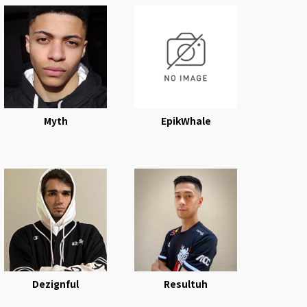
Myth
EpikWhale
Dezignful
Resultuh