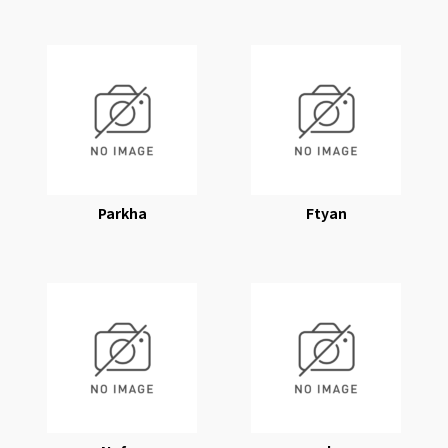
1tappy
KaronPe
Parkha
Ftyan