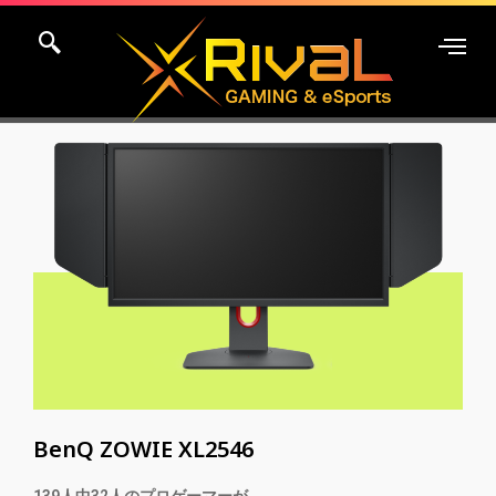
内
容
を
ス
キ
ホーム
モニター
BenQ ZOWIE XL2546
ッ
プ
BenQ ZOWIE XL2546