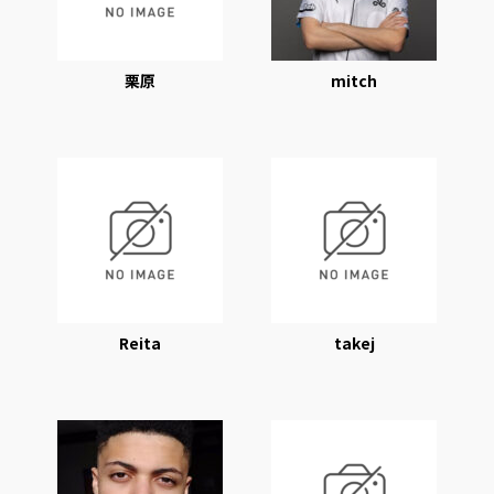
栗原
mitch
Reita
takej