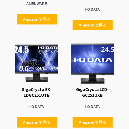
AW2521H
GigaCrysta EX-
LDGC242HTB
ALIENWARE
I-O DATA
Amazonで見る
Amazonで見る
GigaCrysta EX-
GigaCrysta LCD-
LDGC251UTB
GC251UXB
I-O DATA
I-O DATA