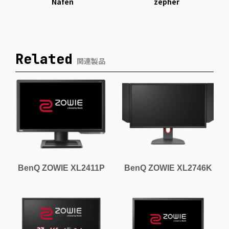
Nafen
zepher
Related
関連製品
BenQ ZOWIE XL2411P
BenQ ZOWIE XL2746K