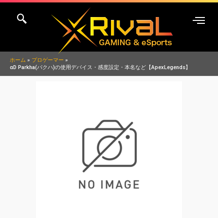
内
容
を
ス
キ
ホーム
プロゲーマー
αD Parkha(パクハ)の使用デバイス・感度設定・本名など【ApexLegends】
ッ
プ