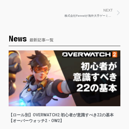
Ne
NEXT
株式会社Fennelが海外大手ゲーミングブランドHyperXとのスポンサー契約を締結
News
最新記事一覧
【ロール別】OVERWATCH2:初心者が意識すべき22の基本
【オーバーウォッチ2・OW2】