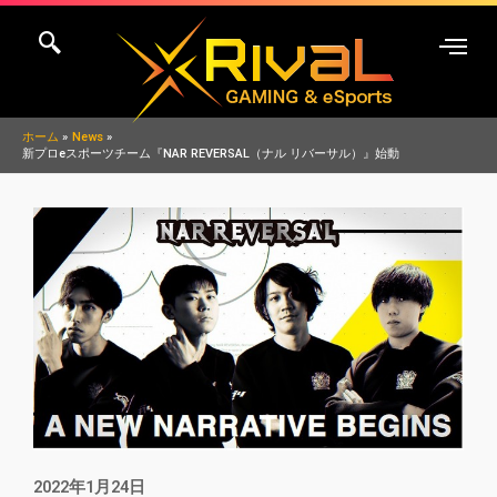
内
容
を
ス
キ
ホーム
News
新プロeスポーツチーム『NAR REVERSAL（ナル リバーサル）』始動
ッ
プ
2022年1月24日