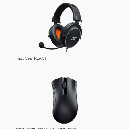
FnaticGear REACT