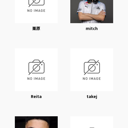
栗原
mitch
Reita
takej