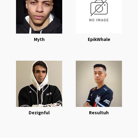
Myth
EpikWhale
Dezignful
Resultuh