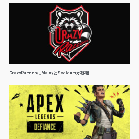
CrazyRacoonにMainyとSeoldamが移籍