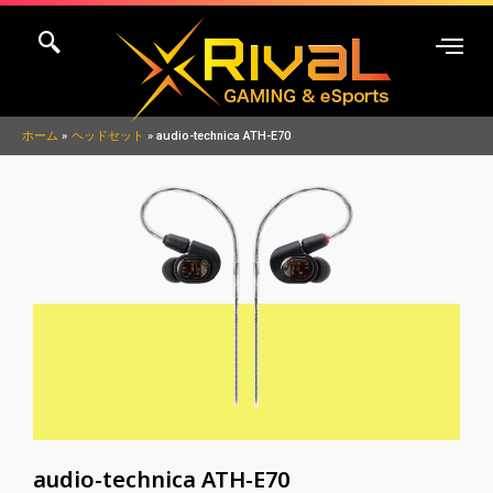
内
容
を
ス
キ
ホーム
ヘッドセット
audio-technica ATH-E70
ッ
プ
audio-technica ATH-E70