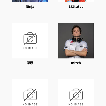
Ninja
t23tatsu
栗原
mitch