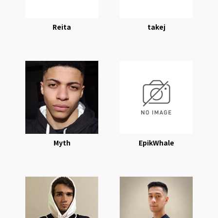
Reita
takej
Myth
EpikWhale